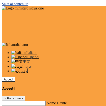
Salta al contenuto
Italiano
Italiano
Español
中文
عربى
اردو
Accedi
Accedi
button close
×
Nome Utente