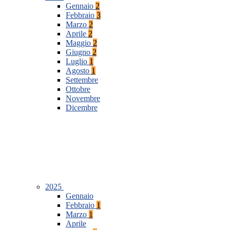
Gennaio
2
Febbraio
3
Marzo
2
Aprile
2
Maggio
2
Giugno
2
Luglio
1
Agosto
1
Settembre
Ottobre
Novembre
Dicembre
2025
Gennaio
Febbraio
1
Marzo
1
Aprile