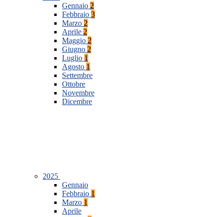
Gennaio
2
Febbraio
3
Marzo
2
Aprile
2
Maggio
2
Giugno
2
Luglio
1
Agosto
1
Settembre
Ottobre
Novembre
Dicembre
2025
Gennaio
Febbraio
1
Marzo
1
Aprile