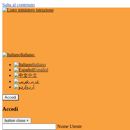
Salta al contenuto
Italiano
Italiano
Español
中文
عربى
اردو
Accedi
Accedi
button close
×
Nome Utente