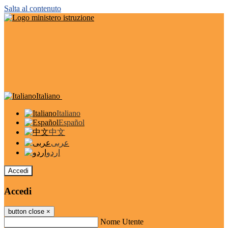
Salta al contenuto
Italiano
Italiano
Español
中文
عربى
اردو
Accedi
Accedi
button close
×
Nome Utente