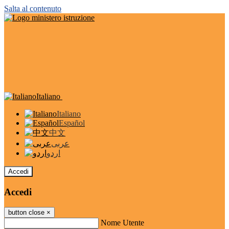
Salta al contenuto
Italiano
Italiano
Español
中文
عربى
اردو
Accedi
Accedi
button close
×
Nome Utente