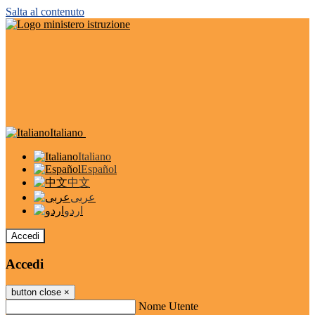
Salta al contenuto
Italiano
Italiano
Español
中文
عربى
اردو
Accedi
Accedi
button close
×
Nome Utente