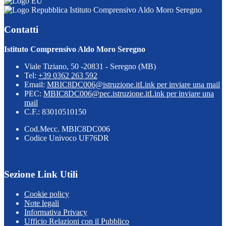
Istituto Comprensivo Aldo Moro Seregno
Contatti
Istituto Comprensivo Aldo Moro Seregno
Viale Tiziano, 50 -20831 - Seregno (MB)
Tel:
+39 0362 263 592
Email:
MBIC8DC006@istruzione.it
Link per inviare una mail
PEC:
MBIC8DC006@pec.istruzione.it
Link per inviare una
mail
C.F.: 83010510150
Cod.Mecc. MBIC8DC006
Codice Univoco UF76DR
Sezione Link Utili
Cookie policy
Note legali
Informativa Privacy
Ufficio Relazioni con il Pubblico