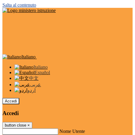
Salta al contenuto
Italiano
Italiano
Español
中文
عربى
اردو
Accedi
Accedi
button close
×
Nome Utente