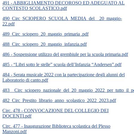
491 - ABBIGLIAMENTO DECOROSO ED ADEGUATO AL
CONTESTO SCOLASTICO.pdf
490_Circ_SCIOPERO_SCUOLA_MEDIA_del__20_maggio-
22.pdf
489_Circ_sciopero_20_maggio_primaria .pdf
488_Circ_sciopero_20_maggio_infanzia.pdf
486 - Sospensione utilizzo del grembiule per la scuola primaria.pdf
485 - “Libri sotto le stelle” scuola dell’Infanzia “Andersen”.pdf
484 - Serata musicale 2022 con la partecipazione degli alunni del
Laboratorio di canto.pdf
483__Circ_sciopero_nazionale_del_20_maggio_2022_per_tutto_il_
482_Circ_Prestito_librario_anno_scolastico_2022_2023.pdf
Circ. 478 - CONVOCAZIONE DEL COLLEGIO DEI
DOCENTI.pdf
Circ. 477 - Inaugurazione Biblioteca scolastica del Plesso
Manzoni.pdf