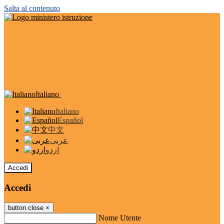
Salta al contenuto
Italiano
Italiano
Español
中文
عربى
اردو
Accedi
Accedi
button close
×
Nome Utente