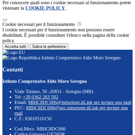
Per conoscere quali sono i cookie necessari al funzionamento potete
visionare la
COOKIE POLICY
.
Cookie necessari per il funzionamento
I cookie necessari per il funzionamento non possono essere
disabilitati. È possibile consultare l'elenco nella pagina della cookie
policy.
Accetta tutti
Salva le preferenze
Istituto Comprensivo Aldo Moro Seregno
Contatti
Istituto Comprensivo Aldo Moro Seregno
Viale Tiziano, 50 -20831 - Seregno (MB)
Tel:
+39 0362 263 592
Email:
MBIC8DC006@istruzione.it
Link per inviare una mail
PEC:
MBIC8DC006@pec.istruzione.it
Link per inviare una
mail
C.F.: 83010510150
Cod.Mecc. MBIC8DC006
Codice Univoco UF76DR