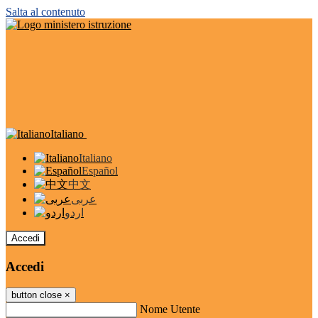
Salta al contenuto
Italiano
Italiano
Español
中文
عربى
اردو
Accedi
Accedi
button close
×
Nome Utente