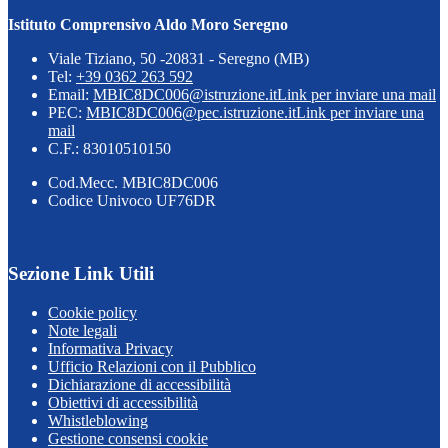
Istituto Comprensivo Aldo Moro Seregno
Viale Tiziano, 50 -20831 - Seregno (MB)
Tel:
+39 0362 263 592
Email:
MBIC8DC006@istruzione.it
Link per inviare una mail
PEC:
MBIC8DC006@pec.istruzione.it
Link per inviare una
mail
C.F.: 83010510150
Cod.Mecc. MBIC8DC006
Codice Univoco UF76DR
Sezione Link Utili
Cookie policy
Note legali
Informativa Privacy
Ufficio Relazioni con il Pubblico
Dichiarazione di accessibilità
Obiettivi di accessibilità
Whistleblowing
Gestione consensi cookie