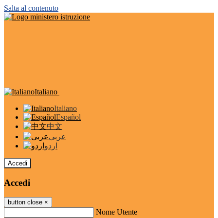
Salta al contenuto
Italiano
Italiano
Español
中文
عربى
اردو
Accedi
Accedi
button close
×
Nome Utente