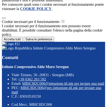
piattaforma e non è possibile disabilitarli.
Per conoscere quali sono i cookie necessari al funzionamento potete
visionare la
COOKIE POLICY
.
Cookie necessari per il funzionamento
I cookie necessari per il funzionamento non possono essere
disabilitati. È possibile consultare l'elenco nella pagina della cookie
policy.
Accetta tutti
Salva le preferenze
Istituto Comprensivo Aldo Moro Seregno
Contatti
Istituto Comprensivo Aldo Moro Seregno
Viale Tiziano, 50 -20831 - Seregno (MB)
Tel:
+39 0362 263 592
Email:
MBIC8DC006@istruzione.it
Link per inviare una mail
PEC:
MBIC8DC006@pec.istruzione.it
Link per inviare una
mail
C.F.: 83010510150
Cod.Mecc. MBIC8DC006