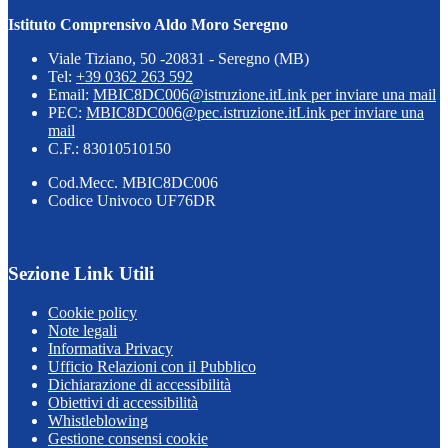
Istituto Comprensivo Aldo Moro Seregno
Viale Tiziano, 50 -20831 - Seregno (MB)
Tel:
+39 0362 263 592
Email:
MBIC8DC006@istruzione.it
Link per inviare una mail
PEC:
MBIC8DC006@pec.istruzione.it
Link per inviare una
mail
C.F.: 83010510150
Cod.Mecc. MBIC8DC006
Codice Univoco UF76DR
Sezione Link Utili
Cookie policy
Note legali
Informativa Privacy
Ufficio Relazioni con il Pubblico
Dichiarazione di accessibilità
Obiettivi di accessibilità
Whistleblowing
Gestione consensi cookie