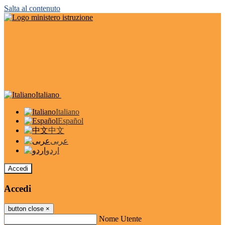
Salta al contenuto
Italiano
Italiano
Español
中文
عربى
اردو
Accedi
Accedi
button close
×
Nome Utente