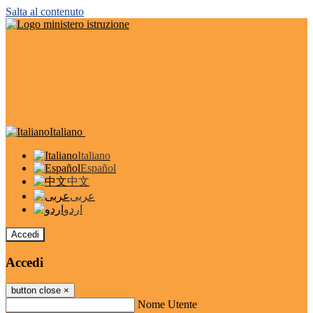
Salta al contenuto
Italiano
Italiano
Español
中文
عربى
اردو
Accedi
Accedi
button close
×
Nome Utente