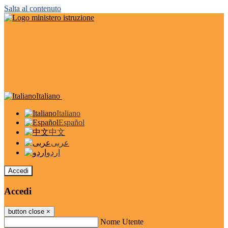
Salta al contenuto
Italiano
Italiano
Español
中文
عربى
اردو
Accedi
Accedi
button close
×
Nome Utente