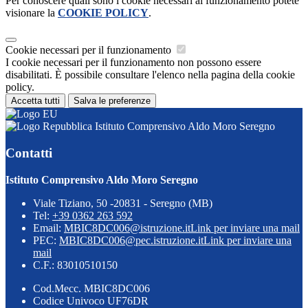
Per conoscere quali sono i cookie necessari al funzionamento potete
visionare la
COOKIE POLICY
.
Cookie necessari per il funzionamento
I cookie necessari per il funzionamento non possono essere
disabilitati. È possibile consultare l'elenco nella pagina della cookie
policy.
Accetta tutti
Salva le preferenze
Istituto Comprensivo Aldo Moro Seregno
Contatti
Istituto Comprensivo Aldo Moro Seregno
Viale Tiziano, 50 -20831 - Seregno (MB)
Tel:
+39 0362 263 592
Email:
MBIC8DC006@istruzione.it
Link per inviare una mail
PEC:
MBIC8DC006@pec.istruzione.it
Link per inviare una
mail
C.F.: 83010510150
Cod.Mecc. MBIC8DC006
Codice Univoco UF76DR