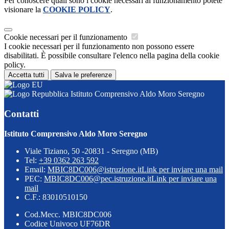
Per conoscere quali sono i cookie necessari al funzionamento potete
visionare la
COOKIE POLICY
.
Cookie necessari per il funzionamento
I cookie necessari per il funzionamento non possono essere
disabilitati. È possibile consultare l'elenco nella pagina della cookie
policy.
Accetta tutti
Salva le preferenze
Istituto Comprensivo Aldo Moro Seregno
Contatti
Istituto Comprensivo Aldo Moro Seregno
Viale Tiziano, 50 -20831 - Seregno (MB)
Tel:
+39 0362 263 592
Email:
MBIC8DC006@istruzione.it
Link per inviare una mail
PEC:
MBIC8DC006@pec.istruzione.it
Link per inviare una
mail
C.F.: 83010510150
Cod.Mecc. MBIC8DC006
Codice Univoco UF76DR