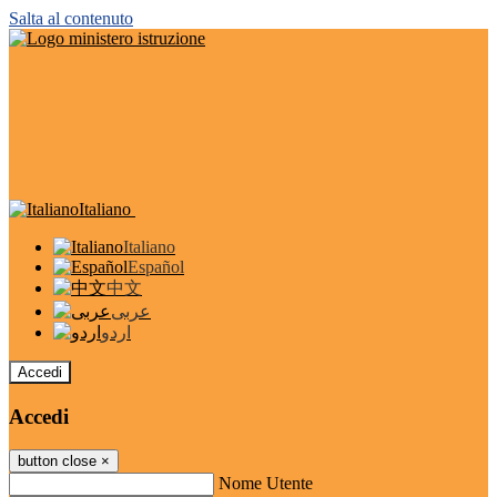
Salta al contenuto
Italiano
Italiano
Español
中文
عربى
اردو
Accedi
Accedi
button close
×
Nome Utente