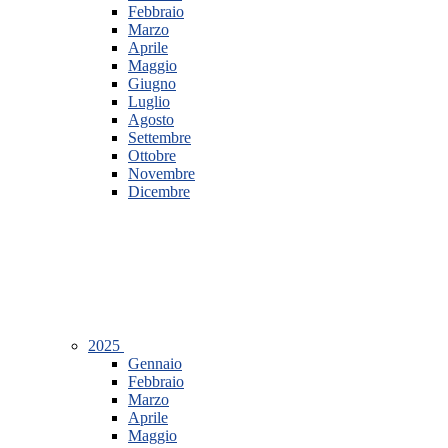
Febbraio
Marzo
Aprile
Maggio
Giugno
Luglio
Agosto
Settembre
Ottobre
Novembre
Dicembre
2025
Gennaio
Febbraio
Marzo
Aprile
Maggio