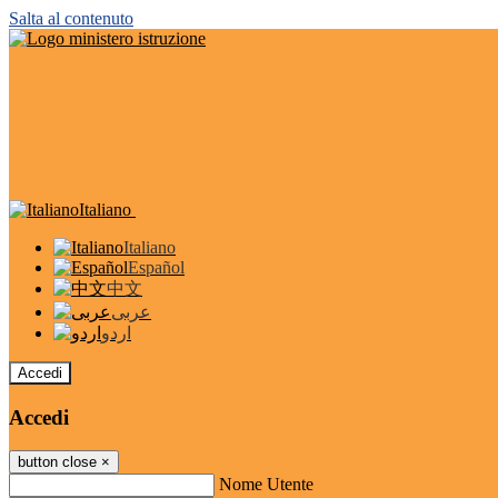
Salta al contenuto
Italiano
Italiano
Español
中文
عربى
اردو
Accedi
Accedi
button close
×
Nome Utente