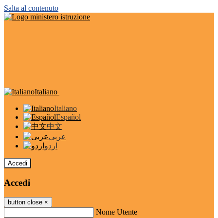
Salta al contenuto
Italiano
Italiano
Español
中文
عربى
اردو
Accedi
Accedi
button close
×
Nome Utente