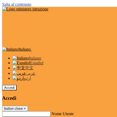
Salta al contenuto
Italiano
Italiano
Español
中文
عربى
اردو
Accedi
Accedi
button close
×
Nome Utente