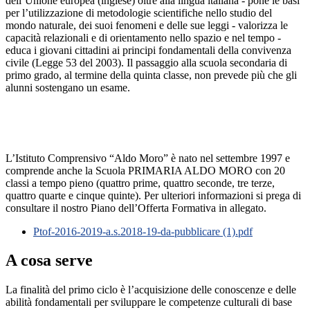
dell’Unione europea (inglese) oltre alla lingua italiana - pone le basi
per l’utilizzazione di metodologie scientifiche nello studio del
mondo naturale, dei suoi fenomeni e delle sue leggi - valorizza le
capacità relazionali e di orientamento nello spazio e nel tempo -
educa i giovani cittadini ai principi fondamentali della convivenza
civile (Legge 53 del 2003). Il passaggio alla scuola secondaria di
primo grado, al termine della quinta classe, non prevede più che gli
alunni sostengano un esame.
L’Istituto Comprensivo “Aldo Moro” è nato nel settembre 1997 e
comprende anche la Scuola PRIMARIA ALDO MORO con 20
classi a tempo pieno (quattro prime, quattro seconde, tre terze,
quattro quarte e cinque quinte). Per ulteriori informazioni si prega di
consultare il nostro Piano dell’Offerta Formativa in allegato.
Ptof-2016-2019-a.s.2018-19-da-pubblicare (1).pdf
A cosa serve
La finalità del primo ciclo è l’acquisizione delle conoscenze e delle
abilità fondamentali per sviluppare le competenze culturali di base