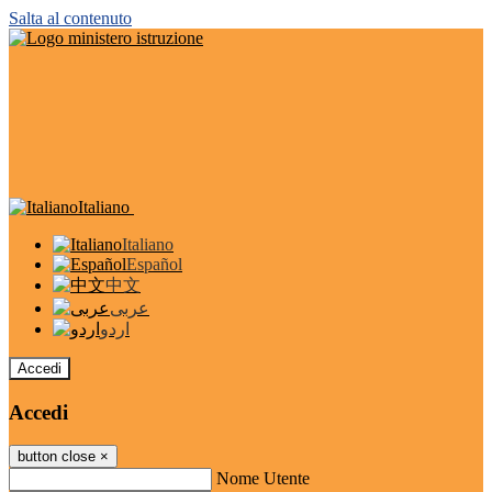
Salta al contenuto
Italiano
Italiano
Español
中文
عربى
اردو
Accedi
Accedi
button close
×
Nome Utente