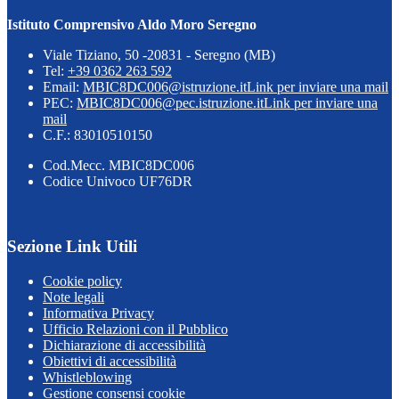
Istituto Comprensivo Aldo Moro Seregno
Viale Tiziano, 50 -20831 - Seregno (MB)
Tel:
+39 0362 263 592
Email:
MBIC8DC006@istruzione.it
Link per inviare una mail
PEC:
MBIC8DC006@pec.istruzione.it
Link per inviare una
mail
C.F.: 83010510150
Cod.Mecc. MBIC8DC006
Codice Univoco UF76DR
Sezione Link Utili
Cookie policy
Note legali
Informativa Privacy
Ufficio Relazioni con il Pubblico
Dichiarazione di accessibilità
Obiettivi di accessibilità
Whistleblowing
Gestione consensi cookie