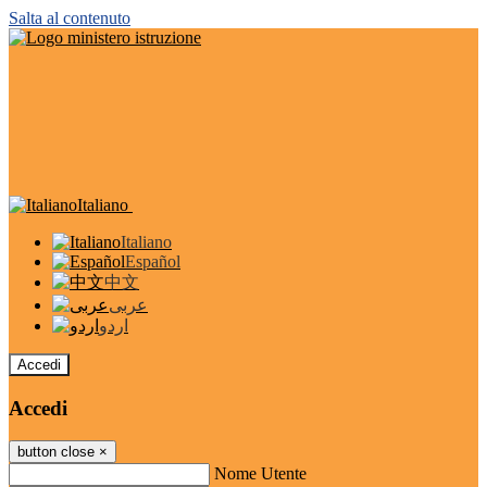
Salta al contenuto
Italiano
Italiano
Español
中文
عربى
اردو
Accedi
Accedi
button close
×
Nome Utente