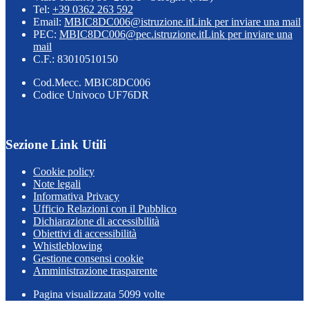
Tel:
+39 0362 263 592
Email:
MBIC8DC006@istruzione.it
Link per inviare una mail
PEC:
MBIC8DC006@pec.istruzione.it
Link per inviare una
mail
C.F.: 83010510150
Cod.Mecc. MBIC8DC006
Codice Univoco UF76DR
Sezione Link Utili
Cookie policy
Note legali
Informativa Privacy
Ufficio Relazioni con il Pubblico
Dichiarazione di accessibilità
Obiettivi di accessibilità
Whistleblowing
Gestione consensi cookie
Amministrazione trasparente
Pagina visualizzata
5099
volte