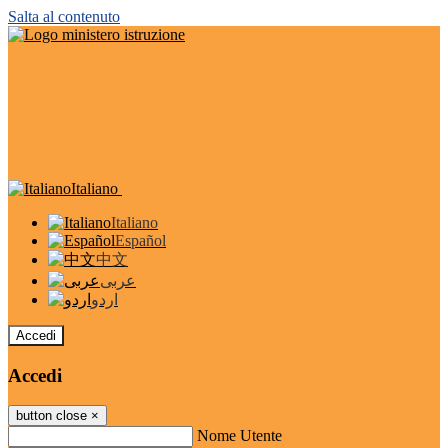
Salta al contenuto
Italiano
Italiano
Español
中文
عربى
اردو
Accedi
Accedi
button close
×
Nome Utente