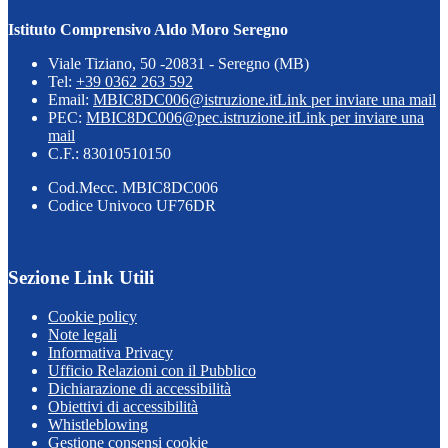
Istituto Comprensivo Aldo Moro Seregno
Viale Tiziano, 50 -20831 - Seregno (MB)
Tel:
+39 0362 263 592
Email:
MBIC8DC006@istruzione.it
Link per inviare una mail
PEC:
MBIC8DC006@pec.istruzione.it
Link per inviare una
mail
C.F.: 83010510150
Cod.Mecc. MBIC8DC006
Codice Univoco UF76DR
Sezione Link Utili
Cookie policy
Note legali
Informativa Privacy
Ufficio Relazioni con il Pubblico
Dichiarazione di accessibilità
Obiettivi di accessibilità
Whistleblowing
Gestione consensi cookie