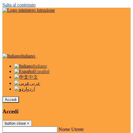
Salta al contenuto
Italiano
Italiano
Español
中文
عربى
اردو
Accedi
Accedi
button close
×
Nome Utente